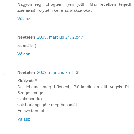
Nagyon rég röhögtem ilyen jót!!!! Már levélben terjed!
Zseniális! Folytatni kéne az alakzatokat!
Válasz
Névtelen
2009. március 24. 23:47
zseniális (:
Válasz
Névtelen
2009. március 25. 8:38
Királyság!!
De lehetne még bővíteni, Plédanák erejéül vagyis Pl.:
Szagos müge
szalamandra
vak barlangi gőte meg hasonlók.
Én szóltam. uff
Válasz