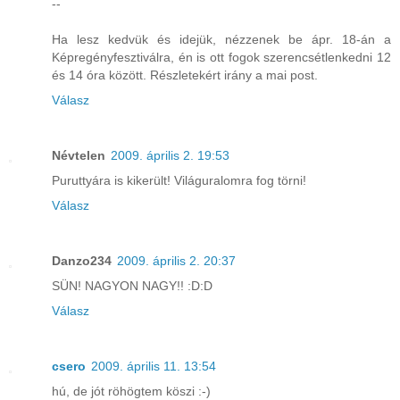
--
Ha lesz kedvük és idejük, nézzenek be ápr. 18-án a
Képregényfesztiválra, én is ott fogok szerencsétlenkedni 12
és 14 óra között. Részletekért irány a mai post.
Válasz
Névtelen
2009. április 2. 19:53
Puruttyára is kikerült! Világuralomra fog törni!
Válasz
Danzo234
2009. április 2. 20:37
SÜN! NAGYON NAGY!! :D:D
Válasz
csero
2009. április 11. 13:54
hú, de jót röhögtem köszi :-)