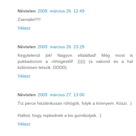
Névtelen
2009. március 26. 12:49
Zseniális!!!!!
Válasz
Névtelen
2009. március 26. 23:29
Kegytelenül jók! Nagyon eltaláltad! Még most is
pukkadozom a röhögéstől! :))))) (a vakond és a hal
különösen tetszik :DDDD)
Válasz
Névtelen
2009. március 27. 13:00
Tíz perce hisztérikusan röhögök, folyik a könnyem. Köszi. :)
Hallod, hogy repkednek a kis gumibotjaik. :)
Válasz