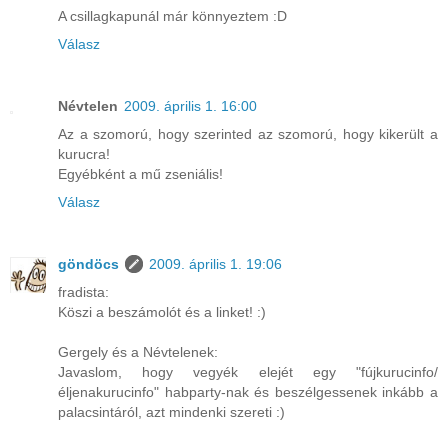
A csillagkapunál már könnyeztem :D
Válasz
Névtelen
2009. április 1. 16:00
Az a szomorú, hogy szerinted az szomorú, hogy kikerült a
kurucra!
Egyébként a mű zseniális!
Válasz
göndöcs
2009. április 1. 19:06
fradista:
Köszi a beszámolót és a linket! :)
Gergely és a Névtelenek:
Javaslom, hogy vegyék elejét egy "fújkurucinfo/
éljenakurucinfo" habparty-nak és beszélgessenek inkább a
palacsintáról, azt mindenki szereti :)