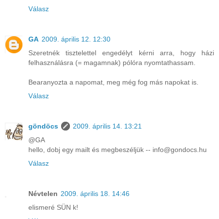
Válasz
GA
2009. április 12. 12:30
Szeretnék tisztelettel engedélyt kérni arra, hogy házi
felhasználásra (= magamnak) pólóra nyomtathassam.
Bearanyozta a napomat, meg még fog más napokat is.
Válasz
göndöcs
2009. április 14. 13:21
@GA
hello, dobj egy mailt és megbeszéljük -- info@gondocs.hu
Válasz
Névtelen
2009. április 18. 14:46
elismeré SÜN k!