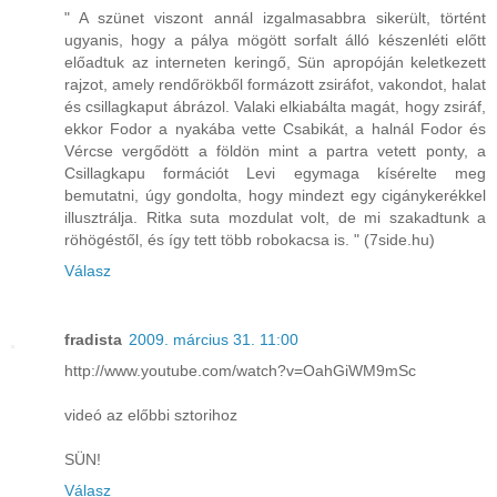
" A szünet viszont annál izgalmasabbra sikerült, történt
ugyanis, hogy a pálya mögött sorfalt álló készenléti előtt
előadtuk az interneten keringő, Sün apropóján keletkezett
rajzot, amely rendőrökből formázott zsiráfot, vakondot, halat
és csillagkaput ábrázol. Valaki elkiabálta magát, hogy zsiráf,
ekkor Fodor a nyakába vette Csabikát, a halnál Fodor és
Vércse vergődött a földön mint a partra vetett ponty, a
Csillagkapu formációt Levi egymaga kísérelte meg
bemutatni, úgy gondolta, hogy mindezt egy cigánykerékkel
illusztrálja. Ritka suta mozdulat volt, de mi szakadtunk a
röhögéstől, és így tett több robokacsa is. " (7side.hu)
Válasz
fradista
2009. március 31. 11:00
http://www.youtube.com/watch?v=OahGiWM9mSc
videó az előbbi sztorihoz
SÜN!
Válasz