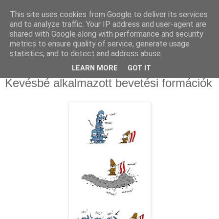
This site uses cookies from Google to deliver its services
and to analyze traffic. Your IP address and user-agent are
shared with Google along with performance and security
metrics to ensure quality of service, generate usage
statistics, and to detect and address abuse.
LEARN MORE
GOT IT
2009. március 21.
Kevésbé alkalmazott bevetési formációk