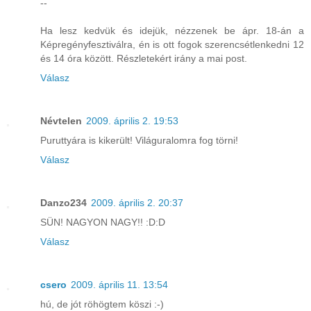
--
Ha lesz kedvük és idejük, nézzenek be ápr. 18-án a
Képregényfesztiválra, én is ott fogok szerencsétlenkedni 12
és 14 óra között. Részletekért irány a mai post.
Válasz
Névtelen
2009. április 2. 19:53
Puruttyára is kikerült! Világuralomra fog törni!
Válasz
Danzo234
2009. április 2. 20:37
SÜN! NAGYON NAGY!! :D:D
Válasz
csero
2009. április 11. 13:54
hú, de jót röhögtem köszi :-)