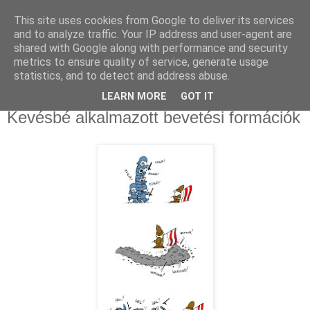
This site uses cookies from Google to deliver its services
and to analyze traffic. Your IP address and user-agent are
shared with Google along with performance and security
metrics to ensure quality of service, generate usage
statistics, and to detect and address abuse.
LEARN MORE
GOT IT
2009. március 21.
Kevésbé alkalmazott bevetési formációk