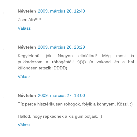
Névtelen
2009. március 26. 12:49
Zseniális!!!!!
Válasz
Névtelen
2009. március 26. 23:29
Kegytelenül jók! Nagyon eltaláltad! Még most is
pukkadozom a röhögéstől! :))))) (a vakond és a hal
különösen tetszik :DDDD)
Válasz
Névtelen
2009. március 27. 13:00
Tíz perce hisztérikusan röhögök, folyik a könnyem. Köszi. :)
Hallod, hogy repkednek a kis gumibotjaik. :)
Válasz