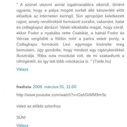
" A szünet viszont annál izgalmasabbra sikerült, történt
ugyanis, hogy a pálya mögött sorfalt álló készenléti előtt
előadtuk az interneten keringő, Sün apropóján keletkezett
rajzot, amely rendőrökből formázott zsiráfot, vakondot, halat
és csillagkaput ábrázol. Valaki elkiabálta magát, hogy zsiráf,
ekkor Fodor a nyakába vette Csabikát, a halnál Fodor és
Vércse vergődött a földön mint a partra vetett ponty, a
Csillagkapu formációt Levi egymaga kísérelte meg
bemutatni, úgy gondolta, hogy mindezt egy cigánykerékkel
illusztrálja. Ritka suta mozdulat volt, de mi szakadtunk a
röhögéstől, és így tett több robokacsa is. " (7side.hu)
Válasz
fradista
2009. március 31. 11:00
http://www.youtube.com/watch?v=OahGiWM9mSc
videó az előbbi sztorihoz
SÜN!
Válasz