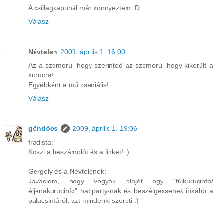
A csillagkapunál már könnyeztem :D
Válasz
Névtelen
2009. április 1. 16:00
Az a szomorú, hogy szerinted az szomorú, hogy kikerült a
kurucra!
Egyébként a mű zseniális!
Válasz
göndöcs
2009. április 1. 19:06
fradista:
Köszi a beszámolót és a linket! :)
Gergely és a Névtelenek:
Javaslom, hogy vegyék elejét egy "fújkurucinfo/
éljenakurucinfo" habparty-nak és beszélgessenek inkább a
palacsintáról, azt mindenki szereti :)