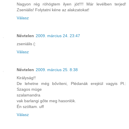
Nagyon rég röhögtem ilyen jót!!!! Már levélben terjed!
Zseniális! Folytatni kéne az alakzatokat!
Válasz
Névtelen
2009. március 24. 23:47
zseniális (:
Válasz
Névtelen
2009. március 25. 8:38
Királyság!!
De lehetne még bővíteni, Plédanák erejéül vagyis Pl.:
Szagos müge
szalamandra
vak barlangi gőte meg hasonlók.
Én szóltam. uff
Válasz