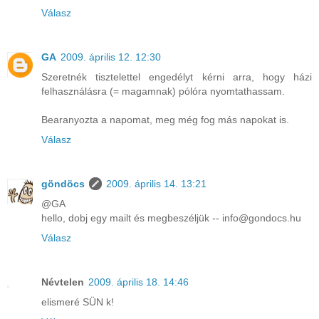
Válasz
GA
2009. április 12. 12:30
Szeretnék tisztelettel engedélyt kérni arra, hogy házi
felhasználásra (= magamnak) pólóra nyomtathassam.
Bearanyozta a napomat, meg még fog más napokat is.
Válasz
göndöcs
2009. április 14. 13:21
@GA
hello, dobj egy mailt és megbeszéljük -- info@gondocs.hu
Válasz
Névtelen
2009. április 18. 14:46
elismeré SÜN k!