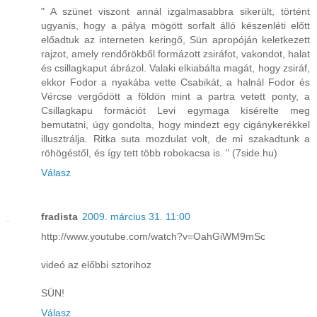
" A szünet viszont annál izgalmasabbra sikerült, történt
ugyanis, hogy a pálya mögött sorfalt álló készenléti előtt
előadtuk az interneten keringő, Sün apropóján keletkezett
rajzot, amely rendőrökből formázott zsiráfot, vakondot, halat
és csillagkaput ábrázol. Valaki elkiabálta magát, hogy zsiráf,
ekkor Fodor a nyakába vette Csabikát, a halnál Fodor és
Vércse vergődött a földön mint a partra vetett ponty, a
Csillagkapu formációt Levi egymaga kísérelte meg
bemutatni, úgy gondolta, hogy mindezt egy cigánykerékkel
illusztrálja. Ritka suta mozdulat volt, de mi szakadtunk a
röhögéstől, és így tett több robokacsa is. " (7side.hu)
Válasz
fradista
2009. március 31. 11:00
http://www.youtube.com/watch?v=OahGiWM9mSc
videó az előbbi sztorihoz
SÜN!
Válasz