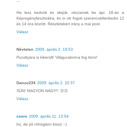
--
Ha lesz kedvük és idejük, nézzenek be ápr. 18-án a
Képregényfesztiválra, én is ott fogok szerencsétlenkedni 12
és 14 óra között. Részletekért irány a mai post.
Válasz
Névtelen
2009. április 2. 19:53
Puruttyára is kikerült! Világuralomra fog törni!
Válasz
Danzo234
2009. április 2. 20:37
SÜN! NAGYON NAGY!! :D:D
Válasz
csero
2009. április 11. 13:54
hú, de jót röhögtem köszi :-)