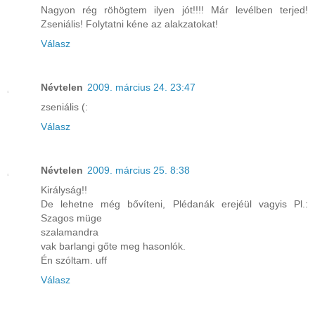
Nagyon rég röhögtem ilyen jót!!!! Már levélben terjed!
Zseniális! Folytatni kéne az alakzatokat!
Válasz
Névtelen
2009. március 24. 23:47
zseniális (:
Válasz
Névtelen
2009. március 25. 8:38
Királyság!!
De lehetne még bővíteni, Plédanák erejéül vagyis Pl.:
Szagos müge
szalamandra
vak barlangi gőte meg hasonlók.
Én szóltam. uff
Válasz