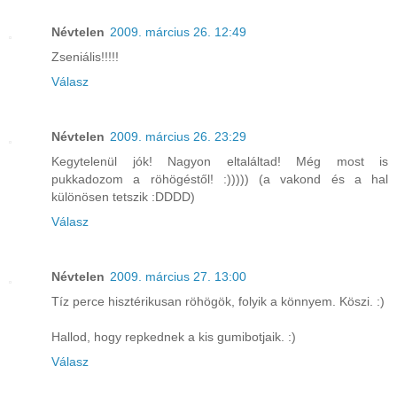
Névtelen
2009. március 26. 12:49
Zseniális!!!!!
Válasz
Névtelen
2009. március 26. 23:29
Kegytelenül jók! Nagyon eltaláltad! Még most is
pukkadozom a röhögéstől! :))))) (a vakond és a hal
különösen tetszik :DDDD)
Válasz
Névtelen
2009. március 27. 13:00
Tíz perce hisztérikusan röhögök, folyik a könnyem. Köszi. :)
Hallod, hogy repkednek a kis gumibotjaik. :)
Válasz