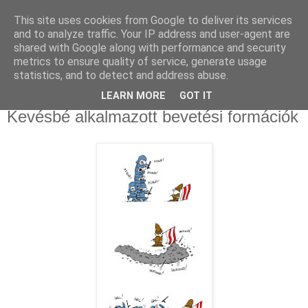
This site uses cookies from Google to deliver its services
and to analyze traffic. Your IP address and user-agent are
shared with Google along with performance and security
metrics to ensure quality of service, generate usage
statistics, and to detect and address abuse.
LEARN MORE
GOT IT
2009. március 21.
Kevésbé alkalmazott bevetési formációk