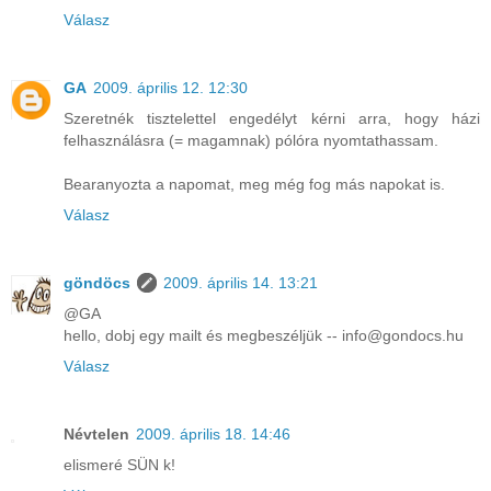
Válasz
GA
2009. április 12. 12:30
Szeretnék tisztelettel engedélyt kérni arra, hogy házi
felhasználásra (= magamnak) pólóra nyomtathassam.
Bearanyozta a napomat, meg még fog más napokat is.
Válasz
göndöcs
2009. április 14. 13:21
@GA
hello, dobj egy mailt és megbeszéljük -- info@gondocs.hu
Válasz
Névtelen
2009. április 18. 14:46
elismeré SÜN k!