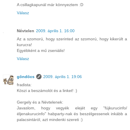
A csillagkapunál már könnyeztem :D
Válasz
Névtelen
2009. április 1. 16:00
Az a szomorú, hogy szerinted az szomorú, hogy kikerült a
kurucra!
Egyébként a mű zseniális!
Válasz
göndöcs
2009. április 1. 19:06
fradista:
Köszi a beszámolót és a linket! :)
Gergely és a Névtelenek:
Javaslom, hogy vegyék elejét egy "fújkurucinfo/
éljenakurucinfo" habparty-nak és beszélgessenek inkább a
palacsintáról, azt mindenki szereti :)