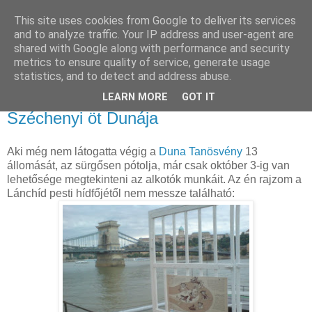
This site uses cookies from Google to deliver its services
and to analyze traffic. Your IP address and user-agent are
shared with Google along with performance and security
metrics to ensure quality of service, generate usage
statistics, and to detect and address abuse.
LEARN MORE
GOT IT
2011. szeptember 27.
Széchenyi öt Dunája
Aki még nem látogatta végig a
Duna Tanösvény
13
állomását, az sürgősen pótolja, már csak október 3-ig van
lehetősége megtekinteni az alkotók munkáit. Az én rajzom a
Lánchíd pesti hídfőjétől nem messze található: