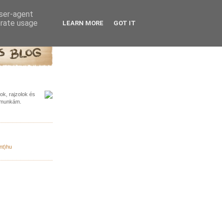
user-agent
erate usage
LEARN MORE
GOT IT
k, rajzolok és
a munkám.
nt)hu