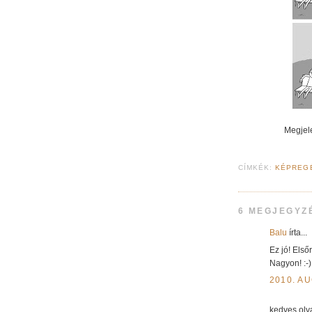
Megjel
CÍMKÉK:
KÉPREG
6 MEGJEGYZ
Balu
írta...
Ez jó! Első
Nagyon! :-)
2010. A
kedves olva