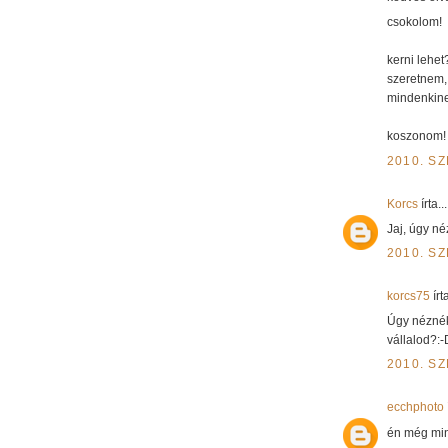
csokolom!
kerni lehe
szeretnem, 
mindenkinek
koszonom!
2010. S
Korcs
írta...
Jaj, úgy né
2010. S
korcs75
írta
Úgy néznék 
vállalod?:-
2010. S
ecchphoto
én még min