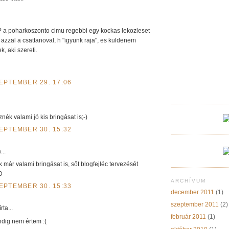
t? a poharkoszonto cimu regebbi egy kockas lekozleset
azzal a csattanoval, h "igyunk raja", es kuldenem
, aki szereti.
ZEPTEMBER 29. 17:06
znék valami jó kis bringásat is;-)
ZEPTEMBER 30. 15:32
...
már valami bringásat is, sőt blogfejléc tervezését
D
ARCHÍVUM
ZEPTEMBER 30. 15:33
december 2011
(1)
szeptember 2011
(2)
írta...
február 2011
(1)
dig nem értem :(