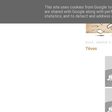
This site uses cookies from Google to 
are shared with Google along with per
statistics, and to detect and address 
2010. JÚNIUS 5
Téves