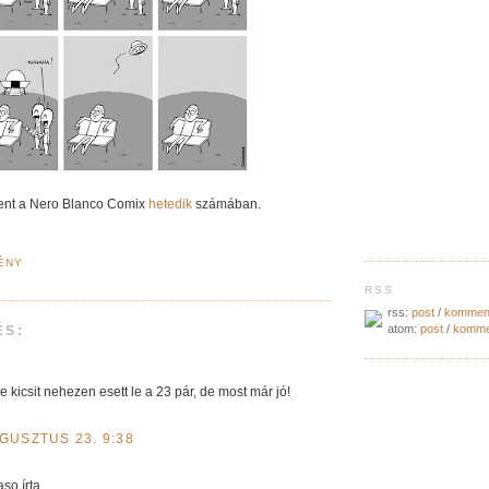
ent a Nero Blanco Comix
hetedik
számában.
ÉNY
RSS
rss:
post
/
kommen
atom:
post
/
komme
ÉS:
re kicsit nehezen esett le a 23 pár, de most már jó!
UGUSZTUS 23. 9:38
so írta...