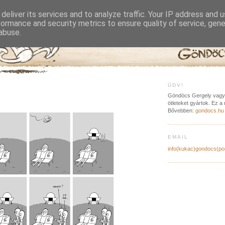
deliver its services and to analyze traffic. Your IP address and 
formance and security metrics to ensure quality of service, gen
abuse.
.
ÜDV!
Göndöcs Gergely vagyo
ötleteket gyártok. Ez 
Bővebben:
gondocs.hu
EMAIL
info(kukac)gondocs(po